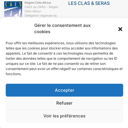
LES CLAS & SERAS
Région Côte d'Azur
CAES du CNRS – Région
Côte-d’Azur
Délégation régionale du
CNRS
Campus Azur
Gérer le consentement aux
250, rue Albert-Einstein
cookies
CS 10269
06905 Sophia-Antipolis
Cedex
Pour offrir les meilleures expériences, nous utilisons des technologies
telles que les cookies pour stocker et/ou accéder aux informations des
e-mail
appareils. Le fait de consentir à ces technologies nous permettra de
04 93 95 78 21
traiter des données telles que le comportement de navigation ou les ID
LE CAES
uniques sur ce site. Le fait de ne pas consentir ou de retirer son
consentement peut avoir un effet négatif sur certaines caractéristiques et
LE CAES MAG
fonctions.
LE CAES DU CNRS
MON COMPTE
RÉSEAUX SOCIAUX
Accepter
Refuser
Voir les préférences
© 2026
Région Côte d'Azur