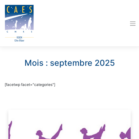
Skip
to
content
Mois :
septembre 2025
[facetwp facet="categories"]