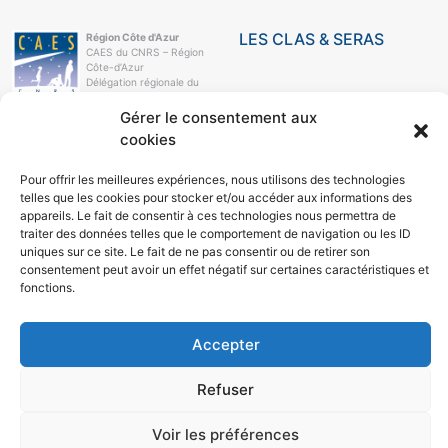
LES CLAS & SERAS
Région Côte d'Azur
CAES du CNRS – Région
Côte-d’Azur
Délégation régionale du
CNRS
Campus Azur
Gérer le consentement aux
250, rue Albert-Einstein
cookies
CS 10269
06905 Sophia-Antipolis
Cedex
Pour offrir les meilleures expériences, nous utilisons des technologies
telles que les cookies pour stocker et/ou accéder aux informations des
e-mail
04 93 95 78 21
appareils. Le fait de consentir à ces technologies nous permettra de
traiter des données telles que le comportement de navigation ou les ID
LE CAES
uniques sur ce site. Le fait de ne pas consentir ou de retirer son
consentement peut avoir un effet négatif sur certaines caractéristiques et
LE CAES MAG
fonctions.
LE CAES DU CNRS
MON COMPTE
RÉSEAUX SOCIAUX
Accepter
Refuser
Voir les préférences
© 2026
Région Côte d'Azur