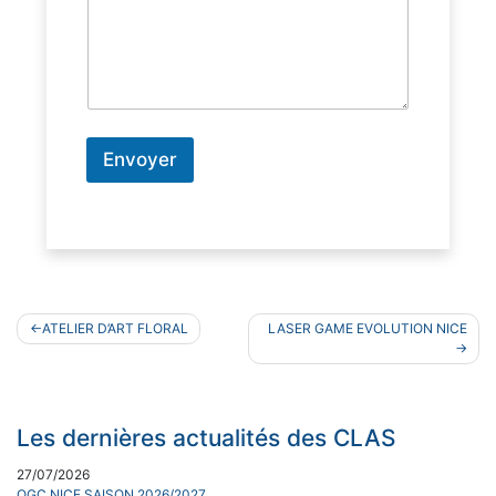
Envoyer
Navigation
ATELIER D’ART FLORAL
LASER GAME EVOLUTION NICE
de
l’article
Les dernières actualités des CLAS
27/07/2026
OGC NICE SAISON 2026/2027