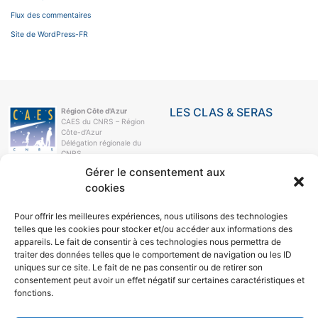
Flux des commentaires
Site de WordPress-FR
LES CLAS & SERAS
Région Côte d'Azur
CAES du CNRS – Région
Côte-d’Azur
Délégation régionale du
CNRS
Campus Azur
Gérer le consentement aux
250, rue Albert-Einstein
cookies
CS 10269
06905 Sophia-Antipolis
Cedex
Pour offrir les meilleures expériences, nous utilisons des technologies
e-mail
telles que les cookies pour stocker et/ou accéder aux informations des
04 93 95 78 21
appareils. Le fait de consentir à ces technologies nous permettra de
traiter des données telles que le comportement de navigation ou les ID
LE CAES
uniques sur ce site. Le fait de ne pas consentir ou de retirer son
LE CAES MAG
consentement peut avoir un effet négatif sur certaines caractéristiques et
LE CAES DU CNRS
fonctions.
MON COMPTE