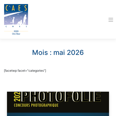
Skip
to
content
Mois :
mai 2026
[facetwp facet="categories"]