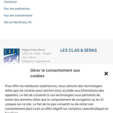
Connexion
Flux des publications
Flux des commentaires
Site de WordPress-FR
LES CLAS & SERAS
Région Côte d'Azur
CAES du CNRS – Région
Côte-d’Azur
Délégation régionale du
CNRS
Campus Azur
Gérer le consentement aux
250, rue Albert-Einstein
cookies
CS 10269
06905 Sophia-Antipolis
Cedex
Pour offrir les meilleures expériences, nous utilisons des technologies
telles que les cookies pour stocker et/ou accéder aux informations des
e-mail
04 93 95 78 21
appareils. Le fait de consentir à ces technologies nous permettra de
traiter des données telles que le comportement de navigation ou les ID
LE CAES
uniques sur ce site. Le fait de ne pas consentir ou de retirer son
consentement peut avoir un effet négatif sur certaines caractéristiques et
LE CAES MAG
LE CAES DU CNRS