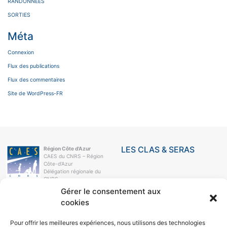
RANDONNEES
SORTIES
Méta
Connexion
Flux des publications
Flux des commentaires
Site de WordPress-FR
LES CLAS & SERAS
Région Côte d'Azur
CAES du CNRS – Région
Côte-d’Azur
Délégation régionale du
CNRS
Campus Azur
Gérer le consentement aux
250, rue Albert-Einstein
cookies
CS 10269
06905 Sophia-Antipolis
Cedex
Pour offrir les meilleures expériences, nous utilisons des technologies