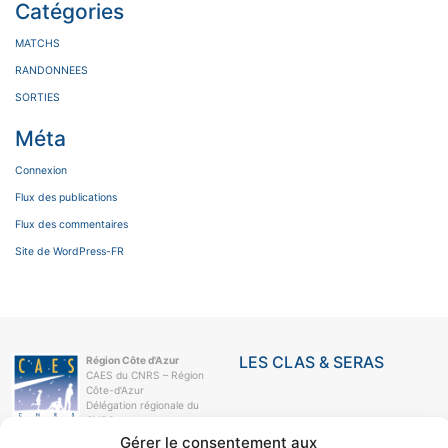
Catégories
MATCHS
RANDONNEES
SORTIES
Méta
Connexion
Flux des publications
Flux des commentaires
Site de WordPress-FR
LES CLAS & SERAS
Région Côte d'Azur
CAES du CNRS – Région
Côte-d’Azur
Délégation régionale du
CNRS
Campus Azur
Gérer le consentement aux