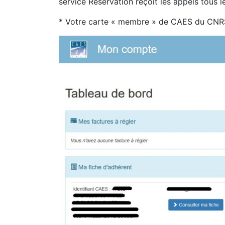
service Réservation reçoit les appels tous 
* Votre carte « membre » de CAES du CNRS