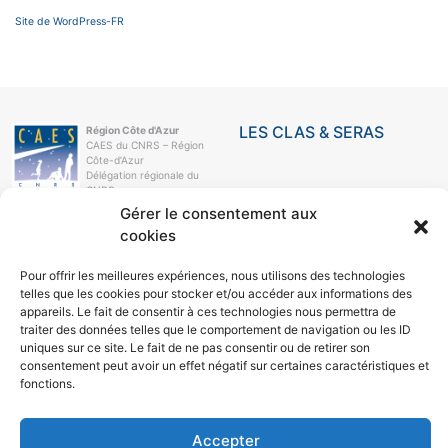
Site de WordPress-FR
LES CLAS & SERAS
Région Côte d'Azur
CAES du CNRS – Région
Côte-d’Azur
Délégation régionale du
CNRS
Campus Azur
Gérer le consentement aux
250, rue Albert-Einstein
cookies
CS 10269
06905 Sophia-Antipolis
Cedex
Pour offrir les meilleures expériences, nous utilisons des technologies
telles que les cookies pour stocker et/ou accéder aux informations des
e-mail
04 93 95 78 21
appareils. Le fait de consentir à ces technologies nous permettra de
traiter des données telles que le comportement de navigation ou les ID
LE CAES
uniques sur ce site. Le fait de ne pas consentir ou de retirer son
consentement peut avoir un effet négatif sur certaines caractéristiques et
LE CAES MAG
LE CAES DU CNRS
fonctions.
MON COMPTE
RÉSEAUX SOCIAUX
Accepter