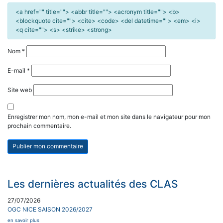
<a href="" title=""> <abbr title=""> <acronym title=""> <b>
<blockquote cite=""> <cite> <code> <del datetime=""> <em> <i>
<q cite=""> <s> <strike> <strong>
Nom
*
E-mail
*
Site web
Enregistrer mon nom, mon e-mail et mon site dans le navigateur pour mon
prochain commentaire.
Les dernières actualités des CLAS
27/07/2026
OGC NICE SAISON 2026/2027
en savoir plus