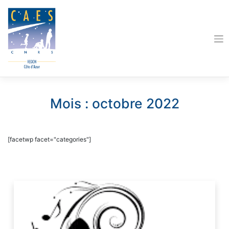
Skip
to
content
Mois :
octobre 2022
[facetwp facet="categories"]