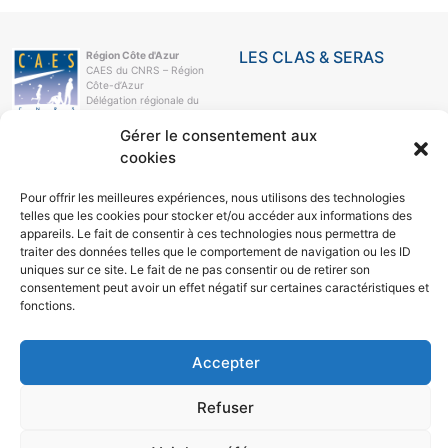
LES CLAS & SERAS
Région Côte d'Azur
CAES du CNRS – Région
Côte-d’Azur
Délégation régionale du
CNRS
Campus Azur
Gérer le consentement aux
250, rue Albert-Einstein
cookies
CS 10269
06905 Sophia-Antipolis
Cedex
Pour offrir les meilleures expériences, nous utilisons des technologies
telles que les cookies pour stocker et/ou accéder aux informations des
e-mail
04 93 95 78 21
appareils. Le fait de consentir à ces technologies nous permettra de
traiter des données telles que le comportement de navigation ou les ID
LE CAES
uniques sur ce site. Le fait de ne pas consentir ou de retirer son
consentement peut avoir un effet négatif sur certaines caractéristiques et
LE CAES MAG
fonctions.
LE CAES DU CNRS
MON COMPTE
RÉSEAUX SOCIAUX
Accepter
Refuser